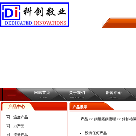
产品中心
产品展示
温度产品
产品
>>
娴嬭瘯娴嬮噺
>>
鍏抽棬閫
力产品
没有任何产品
流量产品