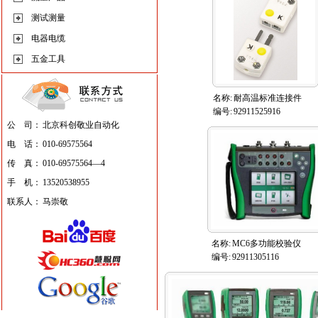
测试测量
电器电缆
五金工具
名称:
耐高温标准连接件
编号:
92911525916
公 司：
北京科创敬业自动化
电 话：
010-69575564
传 真：
010-69575564—4
手 机：
13520538955
联系人：
马崇敬
名称:
MC6多功能校验仪
编号:
92911305116