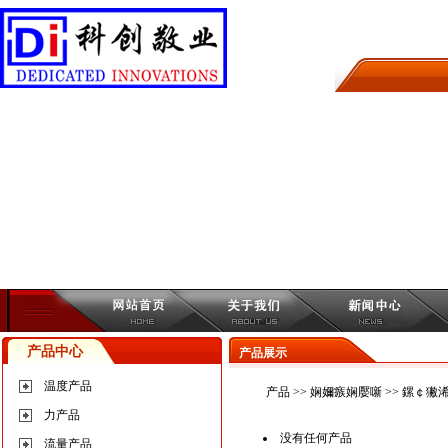
产品中心
产品展示
温度产品
产品
>>
娴嬭瘯娴嬮噺
>>
鏍￠獙浠
力产品
没有任何产品
流量产品